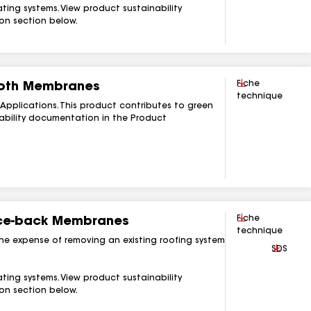
ting systems. View product sustainability
n section below.
Télécharger
Fiche
oth Membranes
technique
Applications. This product contributes to green
nability documentation in the Product
Télécharger
Fiche
ece-back Membranes
technique
 the expense of removing an existing roofing system
Téléchar
SDS
ting systems. View product sustainability
n section below.