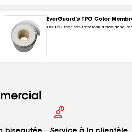
EverGuard® TPO Color Membr
The TPO that can transform a traditional roo
mercial
n biseautée
Service à la clientèle