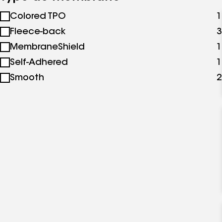
Colored TPO
1
Fleece-back
3
MembraneShield
1
Self-Adhered
1
Smooth
2