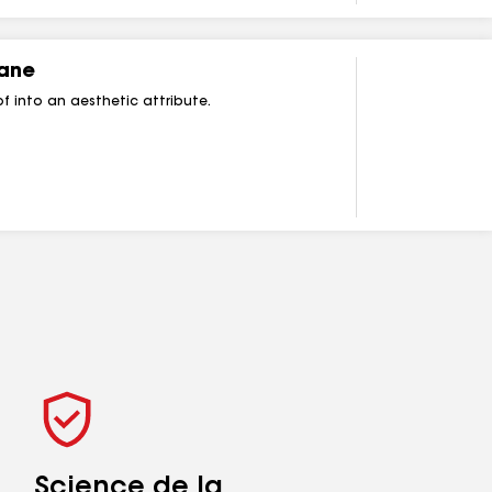
ane
f into an aesthetic attribute.
Science de la