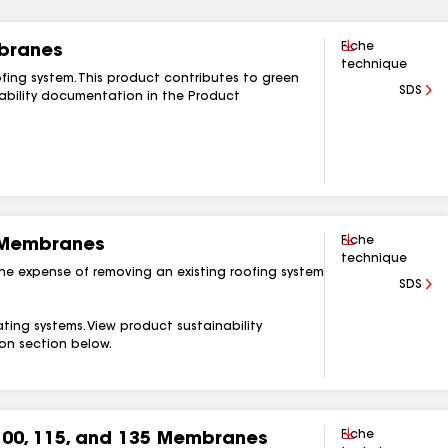
Télécharger
Fiche
branes
technique
fing system. This product contributes to green
SDS
nability documentation in the Product
Télécharger
Fiche
 Membranes
technique
 the expense of removing an existing roofing system
SDS
ting systems. View product sustainability
n section below.
Télécharger
Fiche
00, 115, and 135 Membranes