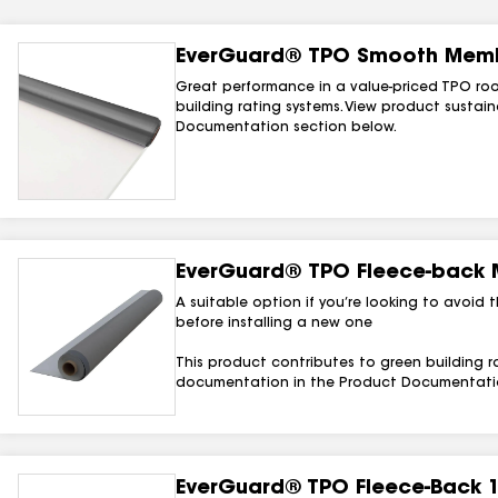
results
EverGuard® TPO Smooth Mem
results
Great performance in a value-priced TPO roo
results
building rating systems. View product sustai
Documentation section below.
results
results
EverGuard® TPO Fleece-back
A suitable option if you’re looking to avoid
before installing a new one
This product contributes to green building ra
documentation in the Product Documentatio
EverGuard® TPO Fleece‑Back 1