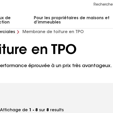
la conception
ruction et toiture
Accessoires et composants commerciaux
Nettoyants, apprêts, scellants et ciment
Formation des propriétaires résidentiels
Ressources sur les dommages causés par les tempêtes
Recherche
ux de
Pour les propriétaires de maisons et
ction
d’immeubles
rciales
Membrane de toiture en TPO
ture en TPO
performance éprouvée à un prix très avantageux.
Affichage de
1 - 8
sur
8
results