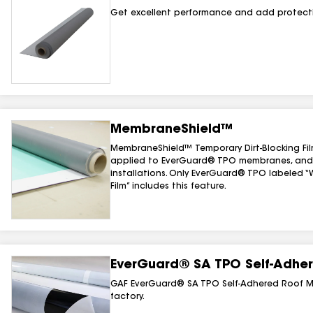
Get excellent performance and add protecti
MembraneShield™
MembraneShield™ Temporary Dirt-Blocking Film
applied to EverGuard® TPO membranes, and 
installations. Only EverGuard® TPO labeled 
Film” includes this feature.
EverGuard® SA TPO Self-Adhe
GAF EverGuard® SA TPO Self-Adhered Roof Mem
factory.