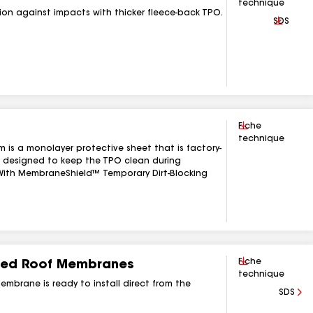
technique
on against impacts with thicker fleece-back TPO.
Téléchar
SDS
Télécharger
Fiche
technique
 is a monolayer protective sheet that is factory-
designed to keep the TPO clean during
“With MembraneShield™ Temporary Dirt-Blocking
Télécharger
Fiche
red Roof Membranes
technique
brane is ready to install direct from the
SDS