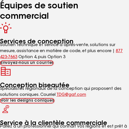
Équipes de soutien
commercial
Services de conception
Soutien technique et service d’après-vente, solutions sur
mesure, assistance en matière de code, et plus encore |
877
423-7663
Option 4, puis Option 3
Envoyez-nous un courriel
Conception biseautée
Spécialistes régionaux de la conception qui proposent des
solutions coniques. Courriel
TDG@gaf.com
Voir les designs coniques
Service à la clientèle commerciale
Parlez à un professionnel qui connaît vos régions et est prêt à