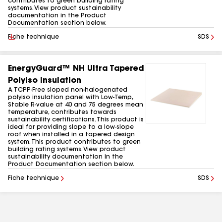
contributes to green building rating
systems. View product sustainability
documentation in the Product
Documentation section below.
Télécharger
Fiche technique
SDS
EnergyGuard™ NH Ultra Tapered
Polyiso Insulation
A TCPP-Free sloped non-halogenated
polyiso insulation panel with Low-Temp,
Stable R-value at 40 and 75 degrees mean
temperature, contributes towards
sustainability certifications. This product is
ideal for providing slope to a low-slope
roof when installed in a tapered design
system. This product contributes to green
building rating systems. View product
sustainability documentation in the
Product Documentation section below.
Fiche technique
SDS