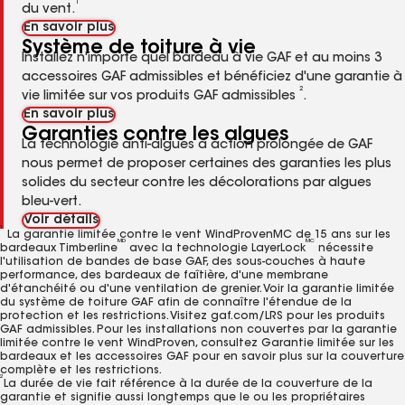
1
du vent.
En savoir plus
Système de toiture à vie
Installez n'importe quel bardeau à vie GAF et au moins 3
accessoires GAF admissibles et bénéficiez d'une garantie à
2
vie limitée sur vos produits GAF admissibles
.
En savoir plus
Garanties contre les algues
La technologie anti-algues à action prolongée de GAF
nous permet de proposer certaines des garanties les plus
solides du secteur contre les décolorations par algues
bleu-vert.
Voir détails
1
La garantie limitée contre le vent WindProvenMC de 15 ans sur les
MD
MC
bardeaux Timberline
avec la technologie LayerLock
nécessite
l'utilisation de bandes de base GAF, des sous-couches à haute
performance, des bardeaux de faîtière, d'une membrane
d'étanchéité ou d'une ventilation de grenier. Voir la garantie limitée
du système de toiture GAF afin de connaître l'étendue de la
protection et les restrictions. Visitez gaf.com/LRS pour les produits
GAF admissibles. Pour les installations non couvertes par la garantie
limitée contre le vent WindProven, consultez Garantie limitée sur les
bardeaux et les accessoires GAF pour en savoir plus sur la couverture
complète et les restrictions.
2
La durée de vie fait référence à la durée de la couverture de la
garantie et signifie aussi longtemps que le ou les propriétaires