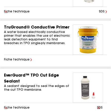
Télécharger
Fiche technique
SDS
TruGround® Conductive Primer
A water based electrically conductive
primer that enables the use of electronic
leak detection equipment to find
breaches in TPO single-ply membranes.
Fiche technique
EverGuard™ TPO Cut Edge
Sealant
A sealant designed to seal the edges of
the cut TPO membrane.
Télécharger
Fiche technique
Téléchar
SDS