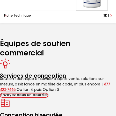
Télécharger
Fiche technique
SDS
Équipes de soutien
commercial
Services de conception
Soutien technique et service d’après-vente, solutions sur
mesure, assistance en matière de code, et plus encore |
877
423-7663
Option 4, puis Option 3
Envoyez-nous un courriel
Conception biseautée