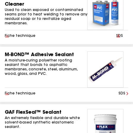
Cleaner
Used to clean exposed or contaminated
seams prior to heat welding to remove any
residual soap or to revitalize aged
membranes.
Télécharger
Fiche technique
Téléchar
SDS
M-BOND™ Adhesive Sealant
A moisture-curing polyether roofing
sealant that bonds to asphaltic
membranes, concrete, steel, aluminum,
wood, glass, and PVC.
Télécharger
Fiche technique
SDS
GAF FlexSeal™ Sealant
An extremely flexible and durable white
solvent-based synthetic elastomeric
sealant.