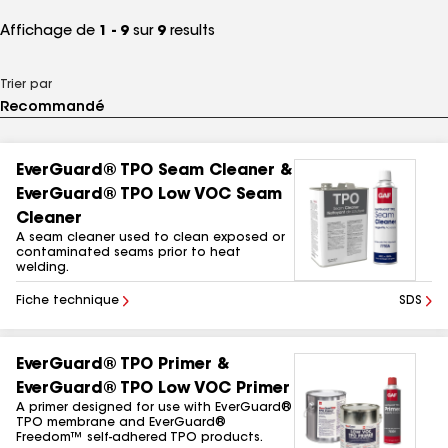
Affichage de
1 - 9
sur
9
results
Trier par
EverGuard® TPO Seam Cleaner &
EverGuard® TPO Low VOC Seam
Cleaner
A seam cleaner used to clean exposed or
contaminated seams prior to heat
welding.
Fiche technique
SDS
EverGuard® TPO Primer &
EverGuard® TPO Low VOC Primer
A primer designed for use with EverGuard®
TPO membrane and EverGuard®
Freedom™ self-adhered TPO products.