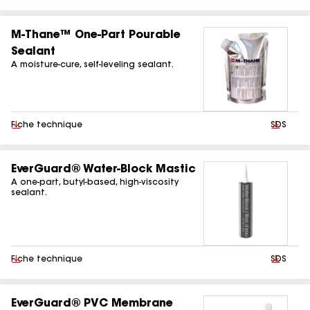
M-Thane™ One-Part Pourable
Sealant
A moisture-cure, self-leveling sealant.
Télécharger
Fiche technique
Téléchar
SDS
EverGuard® Water-Block Mastic
A one-part, butyl-based, high-viscosity
sealant.
Télécharger
Fiche technique
Téléchar
SDS
EverGuard® PVC Membrane