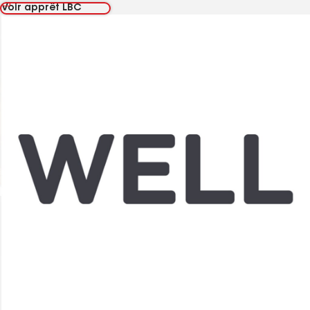
MC
Living Building Challenge
v4
Voir apprêt LBC