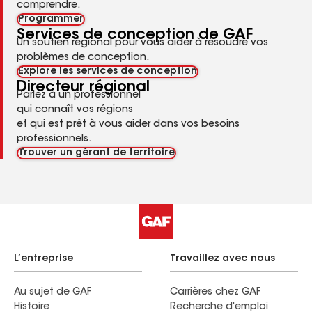
professionnelles de GAF
Durabilité
Pour obtenir des renseignements sur des produits et des
solutions spécifiques pouvant contribuer à l'atteinte des
objectifs de développement durable, envoyez un courriel à
sustainability@gaf.com
Contacter le service de durabilité
Science de la construction et de la
toiture
Réservez un entretien virtuel pour obtenir des conseils
et des réponses gratuitement à vos questions spécifiques
à votre projet,
les ambiguïtés du code et les détails impossibles à
comprendre.
Programmer
Services de conception de GAF
Un soutien régional pour vous aider à résoudre vos
problèmes de conception.
Explore les services de conception
Directeur régional
Parlez à un professionnel
qui connaît vos régions