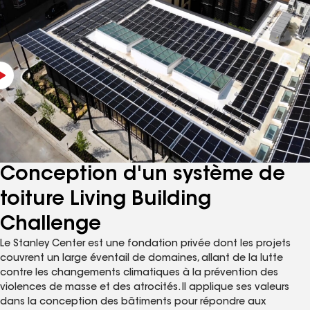
utilisant la méthode d'essai C518 à une température
moyenne de 40 °F et 75 °F.
La gamme de produits EnergyGuardMC NH Polyiso
offre des certifications durables, notamment Declare
GreenCircle et GREENGUARD. Voir les fiches technique
de chaque produit pour une liste complète.
Pour en savoir plus sur le polyiso NH