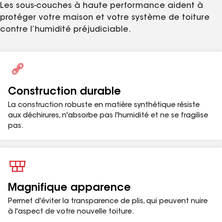
Les sous-couches à haute performance aident à
asphaltée en polypropylène pour une
protéger votre maison et votre système de toiture
performance durable, contrairement aux feutres
contre l’humidité préjudiciable.
conventionnels qui peuvent se désintégrer avec le
temps.
Prix concurrentiel :
Par carré par rapport à des
feutres d'asphalte classiques (le prix varie selon le
marché).
Une toiture plus esthétique :
Plus plat que les
Construction durable
feutres habituels et empêche la transparence
La construction robuste en matière synthétique résiste
des plis, qui peut nuire à l'aspect de votre
aux déchirures, n'absorbe pas l'humidité et ne se fragilise
nouvelle toiture.
pas.
Construction en polypropylène anti-UV :
Résiste à
la dégradation causée par les rayons UV (jusqu'à
3
90 jours).
Ce produit peut être utilisé pour se conformer à
Magnifique apparence
MC
certaines exigences de FORTIFIED Roof
. Visitez
Permet d'éviter la transparence de plis, qui peuvent nuire
gaf.com/fortified
et consultez la norme en vigueur
à l'aspect de votre nouvelle toiture.
MC
pour FORTIFIED Home
à l’adresse
fortifiedhome.org