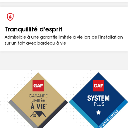
pour plus de détails. Applicable aux États-Unis
seulement.
Tranquillité d'esprit
Admissible à une garantie limitée à vie lors de l’installation
sur un toit avec bardeau à vie
Ce produit a obtenu le label Good Housekeeping.
1
La durée de vie fait référence à la durée de la couverture de la
garantie fournie et signifie aussi longtemps que le ou les
propriétaires individuels originaux d'une maison unifamiliale
détachée (ou le ou les seconds propriétaires admissibles)
possèdent la propriété où les produits GAF admissibles sont
installés. La couverture à vie n'est pas applicable pour les autres