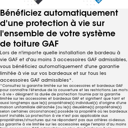
propriétaires ou structures. La couverture à vie sur les bardeaux
exige l'utilisation de bardeaux à vie GAF uniquement. La
Bénéficiez automatiquement
couverture à vie des bardeaux et des accessoires exige
d'une protection à vie sur
l'utilisation de tout bardeau à vie GAF et de 3 accessoires GAF
admissibles. Voir la
Garantie limitée pour système de toiture
pour
l'ensemble de votre système
connaître l’étendue de la protection et les restrictions. Visitez
de toiture GAF
gaf.com/LRS pour connaître les produits GAF admissibles. Pour les
installations non admissibles à la
Garantie limitée du système de
Lors de n'importe quelle installation de bardeau à
toiture GAF
, voir la
Garantie limitée sur les bardeaux et les accessoires
vie GAF et d'au moins 3 accessoires GAF admissibles,
GAF. Visitez gaf.com/LRS pour connaître les produits GAF admissibles.
vous bénéficiez automatiquement d'une garantie
2
Le feutre-toiture synthétique FeltBusterMD a obtenu le sceau
limitée à vie sur vos bardeaux et sur tous les
Good Housekeeping (États-Unis seulement).
accessoires GAF admissibles*.
3
La résistance aux UV de quatre-vingt-dix jours fait référence aux
*Consultez la garantie limitée sur les accessoires et bardeaux GAF
pour connaître l'étendue de la couverture et les restrictions. Les mots
essais normalisés, qui sont réalisés pour garantir que le produit ne
« à vie » désignent la durée de protection fournie par la garantie
se dégradera pas physiquement lorsqu'il est exposé aux UV. Cela
limitée sur les accessoires et bardeaux GAF et signifient que tant et
aussi longtemps que le(s) propriétaire(s) individuel(s) d'origine d'une
ne concerne PAS la résistance à l'eau, à la neige ou au vent. Le
maison unifamiliale détachée [ou le(s) deuxième(s) propriétaire(s)
MD
selon certaines circonstances] possède la propriété où les bardeaux
feutre-toiture synthétique FeltBuster
est résistant à l'eau, il n'est
sont installés. La protection à vie n'est pas applicable aux
PAS IMPERMÉABLE. NE PAS UTILISER le feutre-toiture synthétique
propriétaires/structures qui ne répondent pas aux critères ci-dessus.
La garantie à vie limitée sur les accessoires exige l'emploi d'au moins
MD
Feltbuster
comme un toit temporaire pour protéger des biens.