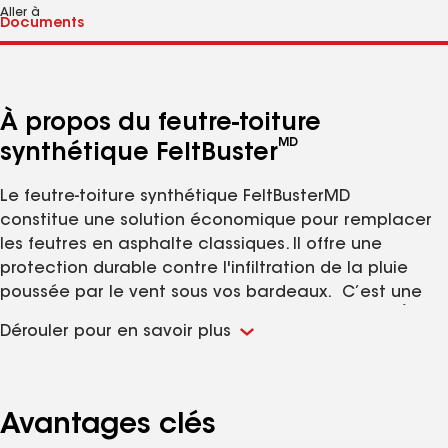
Aller à
À propos du feutre-toiture
MD
synthétique FeltBuster
Le feutre-toiture synthétique FeltBusterMD
constitue une solution économique pour remplacer
les feutres en asphalte classiques. Il offre une
protection durable contre l'infiltration de la pluie
poussée par le vent sous vos bardeaux. C’est une
1
partie essentielle du
système de toiture à vie GAF
et a
Dérouler pour en savoir plus
2
même remporté le sceau Good Housekeeping.
Facilité de marche :
La surface filée spéciale
permet une meilleure traction que les feutres
d'asphalte traditionnels.
Avantages clés
Construction durable :
Construction non