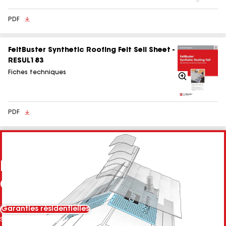
PDF
FeltBuster Synthetic Roofing Felt Sell Sheet -
RESUL183
Fiches techniques
Agrandir
PDF
Pièces d’un système de toiture
GAF
Garanties résidentielles
Sélectionnez l'onglet