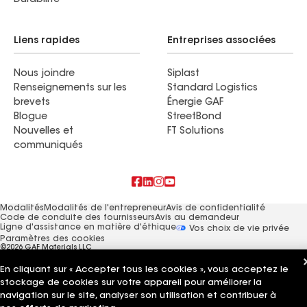
Durabilité
Liens rapides
Entreprises associées
Nous joindre
Siplast
Renseignements sur les
Standard Logistics
brevets
Énergie GAF
Blogue
StreetBond
Nouvelles et
FT Solutions
communiqués
Modalités
Modalités de l'entrepreneur
Avis de confidentialité
Code de conduite des fournisseurs
Avis au demandeur
Ligne d'assistance en matière d'éthique
Vos choix de vie privée
Paramètres des cookies
©2026 GAF Materials LLC
En cliquant sur « Accepter tous les cookies », vous acceptez le
stockage de cookies sur votre appareil pour améliorer la
navigation sur le site, analyser son utilisation et contribuer à