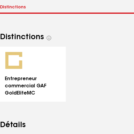
Distinctions
Voir
toutes
les
distinctions
Entrepreneur
commercial GAF
GoldElite
MC
Détails