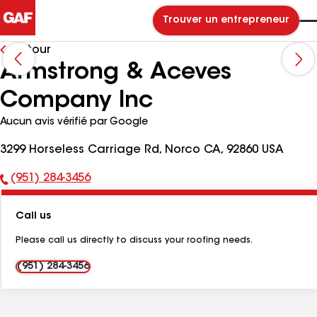
Trouver un entrepreneur
Retour
Armstrong & Aceves
Company Inc
Aucun avis vérifié par Google
3299 Horseless Carriage Rd, Norco CA, 92860 USA
(951) 284-3456
Numéro
de
Call us
téléphone :
Please call us directly to discuss your roofing needs.
(951) 284-3456