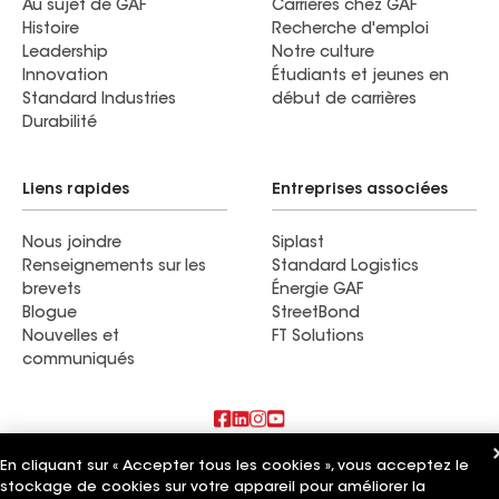
Au sujet de GAF
Carrières chez GAF
Histoire
Recherche d'emploi
Leadership
Notre culture
Innovation
Étudiants et jeunes en
Standard Industries
début de carrières
Durabilité
Liens rapides
Entreprises associées
Nous joindre
Siplast
Renseignements sur les
Standard Logistics
brevets
Énergie GAF
Blogue
StreetBond
Nouvelles et
FT Solutions
communiqués
Modalités
Modalités de l'entrepreneur
Avis de confidentialité
En cliquant sur « Accepter tous les cookies », vous acceptez le
Code de conduite des fournisseurs
Avis au demandeur
stockage de cookies sur votre appareil pour améliorer la
Ligne d'assistance en matière d'éthique
Vos choix de vie privée