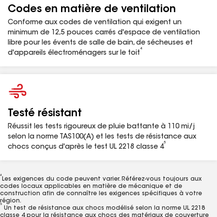
BDV4BL
Évent noir pour salle de bain et
Codes en matière de ventilation
sécheuse de 3 à 4 po
Conforme aux codes de ventilation qui exigent un
minimum de 12,5 pouces carrés d'espace de ventilation
BDV4BR
Évent marron pour salle de bain et
libre pour les évents de salle de bain, de sécheuses et
sécheuse de 3 à 4 po
4
d'appareils électroménagers sur le toit
BDV4GR
Évent gris pour salle de bain et
sécheuse de 3 à 4 po
BDV4WW
Évent en bois décoloré pour salle de
bain et sécheuse de 3 à 4 po
Testé résistant
Réussit les tests rigoureux de pluie battante à 110 mi/j
1
N'utilisez PAS de grille anti-oiseaux/anti-nuisibles ou de réducteur
selon la norme TAS100(A) et les tests de résistance aux
lors de la ventilation des sèche-linge. Consultez les codes locaux
5
chocs conçus d'après le test UL 2218 classe 4
de construction et de mécanique dans votre région.
2
Consultez la garantie limitée GAF sur les produits de ventilation
MC
Master Flow
pour connaître l’étendue de la couverture et les
4
Les exigences du code peuvent varier. Référez-vous toujours aux
restrictions.
3
MC
MC
codes locaux applicables en matière de mécanique et de
Consultez les garanties limitées GAF System Plus
, Silver Pledge
construction afin de connaître les exigences spécifiques à votre
MD
et Golden Pledge
sur gaf.com/warranties pour connaître
région.
5
l’étendue de la couverture et les restrictions.
Un test de résistance aux chocs modélisé selon la norme UL 2218
classe 4 pour la résistance aux chocs des matériaux de couverture