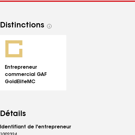
Distinctions
Voir
toutes
les
distinctions
Entrepreneur
commercial GAF
GoldElite
MC
Détails
Identifiant de l'entrepreneur