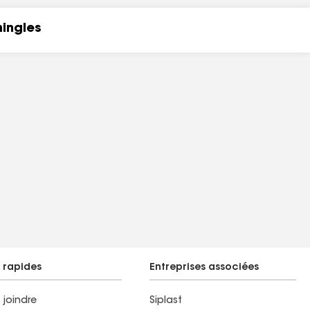
hingles
s rapides
Entreprises associées
 joindre
Siplast