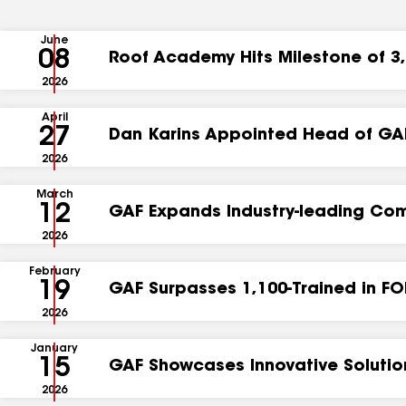
June
08
Roof Academy Hits Milestone of 3
2026
April
27
Dan Karins Appointed Head of GA
2026
March
12
GAF Expands Industry-leading Co
2026
February
19
GAF Surpasses 1,100-Trained in FO
2026
January
15
GAF Showcases Innovative Solution
2026